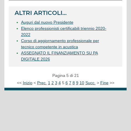
ALTRI ARTICOLI...
Auguri dal nuovo Presidente
Elenco professionisti certificabili triennio 2020-
2022
Corso di aggiornamento professionale per
tecnico competente in acustica
ASSEGNATO IL FINANZIAMENTO SU PA
DIGITALE 2026
Pagina 5 di 21
<<
Inizio
<
Prec.
1
2
3
4
5
6
7
8
9
10
Succ.
>
Fine
>>