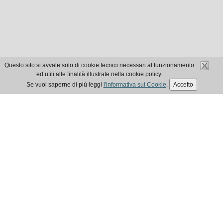
Questo sito si avvale solo di cookie tecnici necessari al funzionamento
ed utili alle finalità illustrate nella cookie policy.
Se vuoi saperne di più leggi
l'informativa sui Cookie
.
Accetto