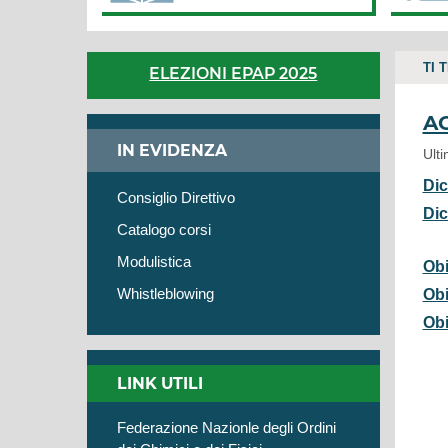
TI 
ELEZIONI EPAP 2025
AC
IN EVIDENZA
Ult
Dic
Consiglio Direttivo
Dic
Catalogo corsi
Modulistica
Obi
Whistleblowing
Obi
Obi
LINK UTILI
Federazione Nazionle degli Ordini