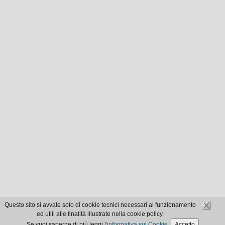
Questo sito si avvale solo di cookie tecnici necessari al funzionamento
ed utili alle finalità illustrate nella cookie policy.
Se vuoi saperne di più leggi
l'informativa sui Cookie
.
Accetto