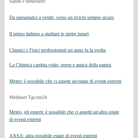
Salute e benessere:
Da pneumatici a vestiti, verso un riciclo sempre sicuro
Il primo italiano a studiare le pietre lunari
Chimici e Fisici professionisti un anno fa la svolta
La Chimica cambia volto: green e amica della natura
Meteo: è possibile che ci aspetti un'estate di eventi estremi
Mediaset Tgcom24
Meteo, gli esperti: è possibile che ci aspetti un'altra estate
di eventi estremi
ANSA: altra possibile estate di eventi estremi