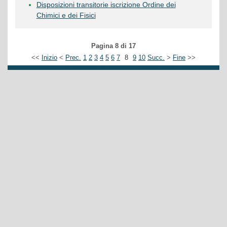
Disposizioni transitorie iscrizione Ordine dei
Chimici e dei Fisici
Pagina 8 di 17
<<
Inizio
<
Prec.
1
2
3
4
5
6
7
8
9
10
Succ.
>
Fine
>>