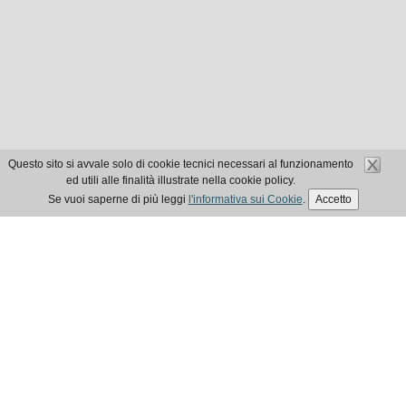
Questo sito si avvale solo di cookie tecnici necessari al funzionamento
ed utili alle finalità illustrate nella cookie policy.
Se vuoi saperne di più leggi
l'informativa sui Cookie
.
Accetto