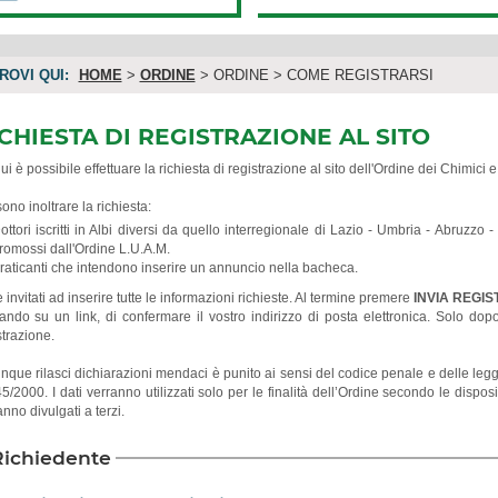
TROVI QUI:
HOME
>
ORDINE
> ORDINE > COME REGISTRARSI
CHIESTA DI REGISTRAZIONE AL SITO
i è possibile effettuare la richiesta di registrazione al sito dell'Ordine dei Chimici e
ono inoltrare la richiesta:
ottori iscritti in Albi diversi da quello interregionale di Lazio - Umbria - Abruzzo
romossi dall'Ordine L.U.A.M.
raticanti che intendono inserire un annuncio nella bacheca.
e invitati ad inserire tutte le informazioni richieste. Al termine premere
INVIA REGI
cando su un link, di confermare il vostro indirizzo di posta elettronica. Solo dop
strazione.
nque rilasci dichiarazioni mendaci è punito ai sensi del codice penale e delle leggi sp
45/2000. I dati verranno utilizzati solo per le finalità dell’Ordine secondo le d
nno divulgati a terzi.
Richiedente