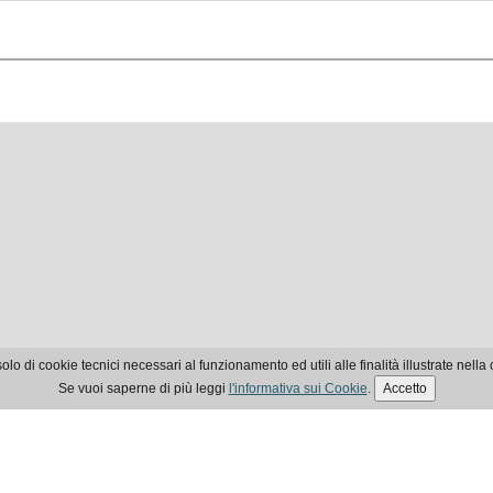
olo di cookie tecnici necessari al funzionamento ed utili alle finalità illustrate nella 
Se vuoi saperne di più leggi
l'informativa sui Cookie
.
Accetto