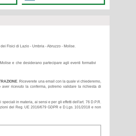
 dei Fisici di Lazio - Umbria - Abruzzo - Molise.
 - Molise e che desiderano partecipare agli eventi formativi
STRAZIONE
. Riceverete una email con la quale vi chiederemo,
o aver ricevuto la conferma, potremo validare la richiesta di
eciali in materia, ai sensi e per gli effetti dell'art. 76 D.P.R.
isposizioni del Reg. UE 2016/679 GDPR e D.Lgs. 101/2018 e non