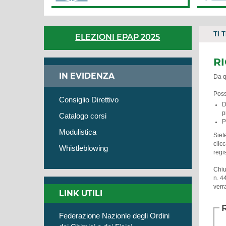
TI 
ELEZIONI EPAP 2025
RI
IN EVIDENZA
Da qu
Poss
Consiglio Direttivo
D
p
Catalogo corsi
P
Modulistica
Siet
clic
Whistleblowing
regi
Chiu
n. 4
verra
LINK UTILI
Federazione Nazionle degli Ordini